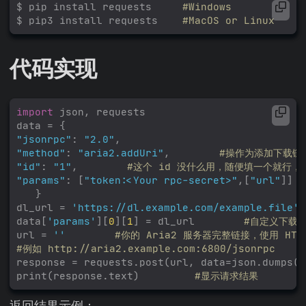
$ pip install requests     
#Windows
$ pip3 install requests    
#MacOS or Linux
代码实现
import
json
,
requests
data
=
{
"jsonrpc"
:
"2.0"
,
"method"
:
"aria2.addUri"
,
#操作为添加下载链
"id"
:
"1"
,
#这个 id 没什么用，随便填一个就行，
"params"
:
[
"token:<Your rpc-secret>"
,[
"url"
]]
}
dl_url
=
'https://dl.example.com/example.file'
data
[
'params'
][
0
][
1
]
=
dl_url
#自定义下载
url
=
''
#你的 Aria2 服务器完整链接，使用 HTT
#例如 http://aria2.example.com:6800/jsonrpc
response
=
requests
.
post
(
url
,
data
=
json
.
dumps
(
d
print
(
response
.
text
)
#显示请求结果